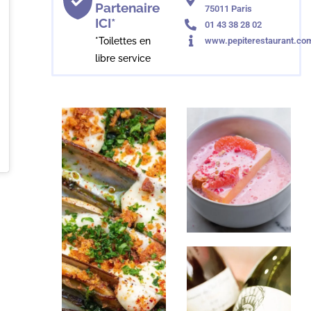
Partenaire
75011 Paris
ICI*
01 43 38 28 02
*Toilettes en
www.pepiterestaurant.co
libre service