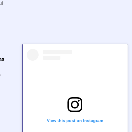
ui
as
e
View this post on Instagram