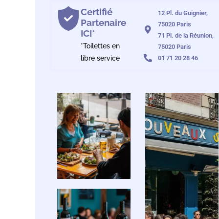
Certifié
12 Pl. du Guignier,
Partenaire
75020 Paris
ICI*
71 Pl. de la Réunion,
*Toilettes en
75020 Paris
libre service
01 71 20 28 46