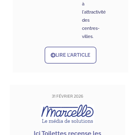
à
l'attractivité
des
centres-
villes.
LIRE L'ARTICLE
31 FÉVRIER 2026
Ici Toilettes recense les