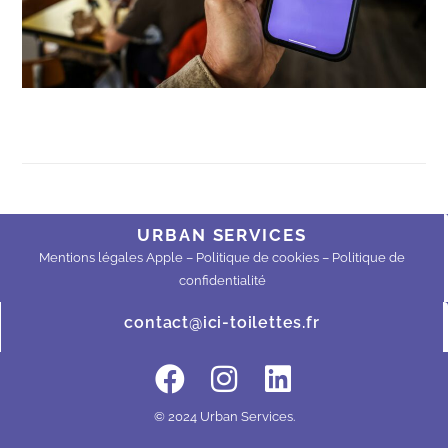
URBAN SERVICES
Mentions légales Apple
–
Politique de cookies –
Politique de
confidentialité
contact@ici-toilettes.fr
© 2024 Urban Services.